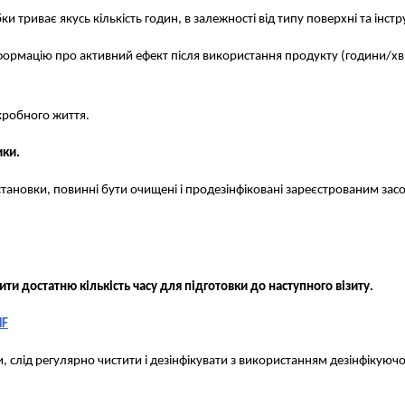
триває якусь кількість годин, в залежності від типу поверхні та інстру
нформацію про активний ефект після використання продукту (години/хв
ікробного життя.
ики.
 установки, повинні бути очищені і продезінфіковані зареєстрованим з
 достатню кількість часу для підготовки до наступного візиту.
HF
логи, слід регулярно чистити і дезінфікувати з використанням дезінфікуюч