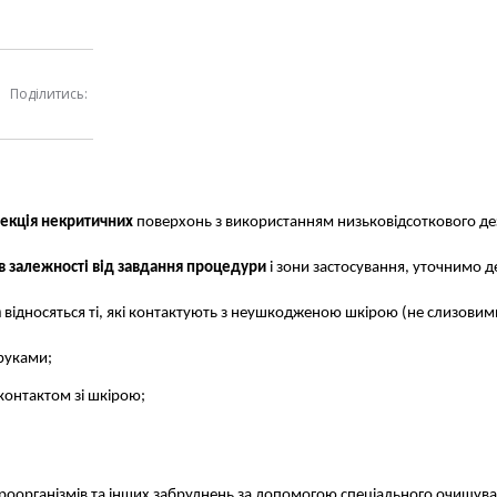
Поділитись:
екція некритичних
поверхонь з використанням низьковідсоткового де
в залежності від завдання процедури
і зони застосування, уточнимо де
а
відносяться ті, які контактують з неушкодженою шкірою (не слизови
 руками;
контактом зі шкірою;
кроорганізмів та інших забруднень за допомогою спеціального очищув