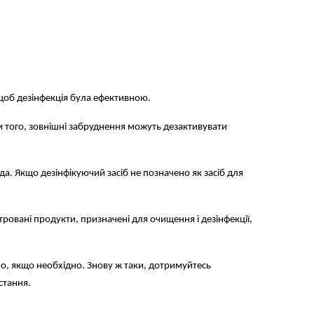
 щоб дезінфекція була ефективною.
 того, зовнішні забруднення можуть дезактивувати
а. Якщо дезінфікуючий засіб не позначено як засіб для
овані продукти, призначені для очищення і дезінфекції,
хо, якщо необхідно. Знову ж таки, дотримуйтесь
стання.