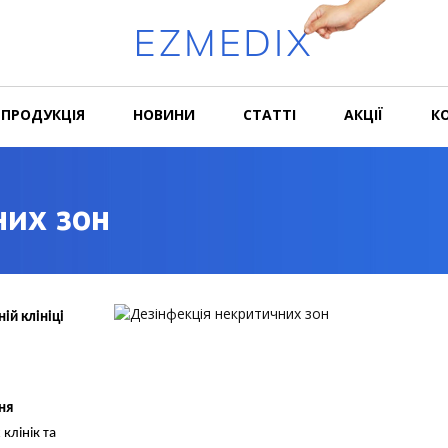
ПРОДУКЦІЯ
НОВИНИ
СТАТТІ
АКЦІЇ
К
них зон
ій клініці
ня
клінік та