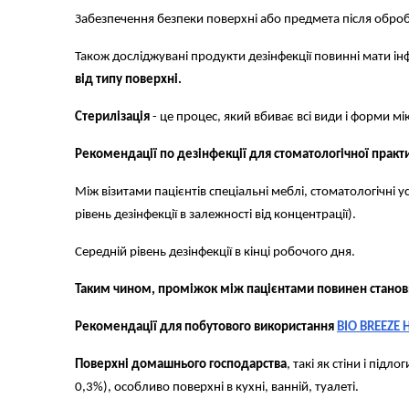
Забезпечення безпеки поверхні або предмета після обробки 
Також досліджувані продукти дезінфекції повинні мати і
від типу поверхні.
Стерилізація
- це процес, який вбиває всі види і форми м
Рекомендації по дезінфекції для стоматологічної практ
Між візитами пацієнтів спеціальні меблі, стоматологічні
рівень дезінфекції в залежності від концентрації).
Середній рівень дезінфекції в кінці робочого дня.
Таким чином, проміжок між пацієнтами повинен становити
Рекомендації для побутового використання
BIO BREEZE 
Поверхні домашнього господарства
, такі як стіни і під
0,3%), особливо поверхні в кухні, ванній, туалеті.