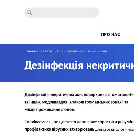
ПРО НАС
Головна
Статті
Дезінфекція некритичних зон
Дезінфекція некритич
Дезінфекція некритичних зон, поверхонь в стоматологічн
та інших медзакладах, а також громадських зонах і та
місця проживання людей.
Сподіваємося, що ця стаття допоможе спростити
розумін
профілактики вірусних захворювань
для стоматологічних 