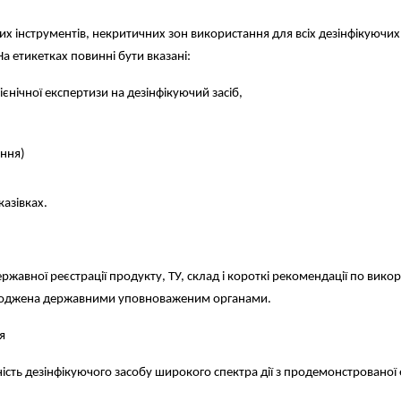
х інструментів, некритичних зон використання для всіх дезінфікуючих 
На етикетках повинні бути вказані:
єнічної експертизи на дезінфікуючий засіб,
ення)
азівках.
державної реєстрації продукту, ТУ, склад і короткі рекомендації по ви
узгоджена державними уповноваженим органами.
ся
ість дезінфікуючого засобу широкого спектра дії з продемонстровано