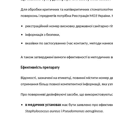
Для обробки критичних та напівкритичних стоматологічни
поверхонь і предметів потрібна Реєстрація МОЗ України.
реєстраційний номер висновку державної санітарно-гігі
інформація з безпеки,
вказівки по застосуванню (час контакту, методи нанес
А також затверджені вимоги ефективності в методичних вк
Ефективність препарату
Відомості, зазначені на етикетці, повинні містити номер 
отримання більш повної компетентної інформації, яка 
Про поверхневі дезінфікуючі засоби, що використовують
в медичних установах
має бути заявлено про ефективн
Staphylococcus aureus
і
Pseudomonas aeruginosa.