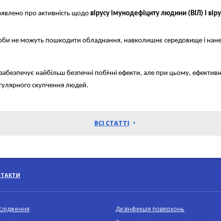
аявлено про активність щодо
вірусу імунодефіциту людини (ВІЛ) і віру
асоби не можуть пошкодити обладнання, навколишнє середовище і нане
забезпечує найбільш безпечні побічні ефекти, але при цьому, ефектив
регулярного скупчення людей.
ВСІ СТАТТІ
НТАКТИ
ослідження
Дезінфекція поверхонь