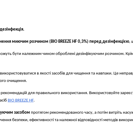
дезінфекція.
днення миючим розчином (BIO BREEZE HF 0,3%) перед дезінфекцією
,
 можуть бути належним чином оброблені дезінфікуючим розчином. Крім
икористовуватися в якості засобів для чищення та навпаки. Це неправд
ого очищення.
х рекомендацій для правильного використання. Використовуйте зареєстр
асіб
BIO BREEZE HF
.
ікуючим засобом
протягом рекомендованого часу, а потім витріть насу
чення безпеки, ефективності та належної відповідності методів викори