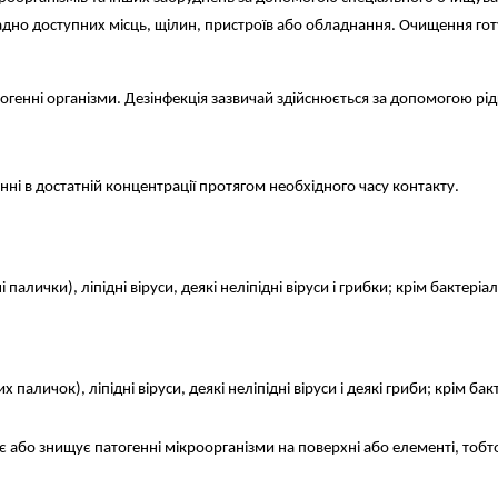
адно доступних місць, щілин, пристроїв або обладнання. Очищення готу
атогенні організми. Дезінфекція зазвичай здійснюється за допомогою рід
ні в достатній концентрації протягом необхідного часу контакту.
і палички), ліпідні віруси, деякі неліпідні віруси і грибки; крім бактері
х паличок), ліпідні віруси, деякі неліпідні віруси і деякі гриби; крім ба
ує або знищує патогенні мікроорганізми на поверхні або елементі, тоб