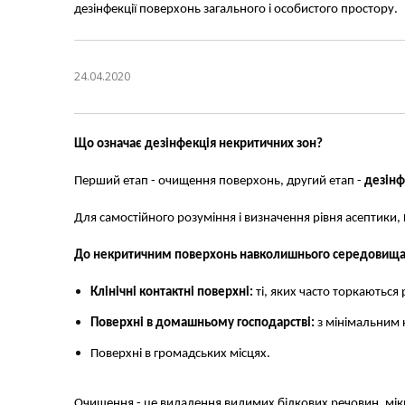
дезінфекції поверхонь загального і особистого простору.
24.04.2020
Що означає дезінфекція некритичних зон?
Перший етап - очищення поверхонь, другий етап -
дезінф
Для самостійного розуміння і визначення рівня асептики,
До некритичним поверхонь навколишнього середовищ
Клінічні контактні поверхні:
ті, яких часто торкаються
Поверхні в домашньому господарстві:
з мінімальним 
Поверхні в громадських місцях.
Очищення - це видалення видимих ​​білкових речовин, мі