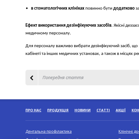
в стоматологічних клініках
повинно бути
додатково
з
Ефект використання дезінфікуючих засобів
. Якісні дезз
медичному персоналу.
Для персоналу важливо вибрати дезінфікуючий засіб, що 
кабінеті та інших медичних установах, а також в місцях 
Попередня стаття
ПРО НАС
ПРОДУКЦІЯ
НОВИНИ
СТАТТІ
АКЦІЇ
КО
Дентальна профілактика
Клінічні д