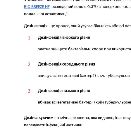
BIO BREEZE HF
, розведений водою 0.3%) з поверхонь, скл
подальшої дезактивації.
Дезінфекція
- це процес, який усуває більшість або всі п
Дезінфекція високого рівня
здатна знищити бактеріальні спори при використан
Дезінфекція середнього рівня
знищує всі вегетативні бактерії (в т.ч. туберкульозн
Дезінфекція низького рівня
вбиває всі вегетативні бактерії (крім туберкульозни
Дезінфікуючим
є хімічна речовина, яка видаляє, інактив
передавати інфекційні частинки.