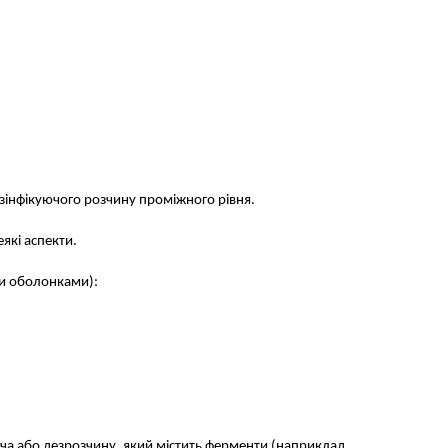
зінфікуючого розчину проміжного рівня.
які аспекти.
ми оболонками):
ача або дезрозчину, який містить ферменти (наприклад