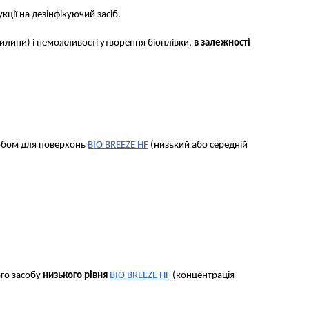
кції на дезінфікуючий засіб.
илини) і неможливості утворення біоплівки,
в залежності
асобом для поверхонь
BIO BREEZE HF
(низький або середній
ого засобу
низького рівня
BIO BREEZE HF
(концентрація