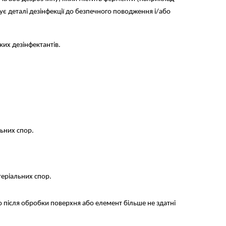
є деталі дезінфекції до безпечного поводження і/або
ких дезінфектантів.
альних спор.
ктеріальних спор.
то після обробки поверхня або елемент більше не здатні